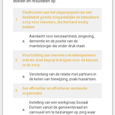
doelen en resultaten op.
Vasthouden aan het uitgangspunt van een
kwalitatief goede, toegankelijke en betaalbare
1.
zorg voor inwoners, die het hard nodig
hebben
Aandacht voor eenzaamheid, zingeving,
a.
dementie en de positie van de
mantelzorger die onder druk staat.
Voorlichting aan inwoners en ketenpartners
2.
met als doel begrip te krijgen voor de keuzes
in de zorg
Versterking van de relatie met partners in
a.
de keten van toewijzing, zoals huisartsen.
Een efficiënter en effectiever werkende
3.
organisatie
Instelling van een werkgroep Sociaal
Domein vanuit de gemeenteraad en
a.
carrousel om te bezuinigen op zorg waar