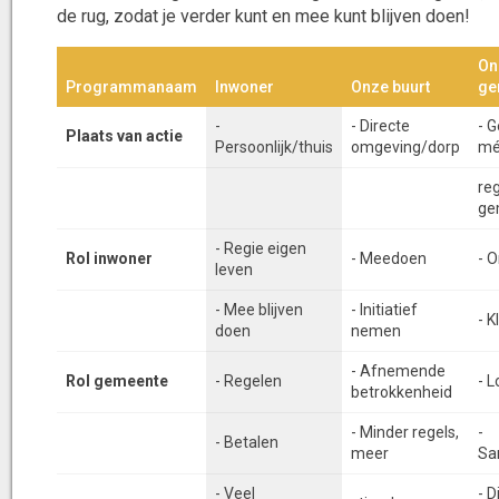
de rug, zodat je verder kunt en mee kunt blijven doen!
On
Programmanaam
Inwoner
Onze buurt
ge
-
- Directe
- 
Plaats van actie
Persoonlijk/thuis
omgeving/dorp
mé
re
ge
- Regie eigen
Rol inwoner
- Meedoen
- 
leven
- Mee blijven
- Initiatief
- K
doen
nemen
- Afnemende
Rol gemeente
- Regelen
- L
betrokkenheid
- Minder regels,
-
- Betalen
meer
Sa
- Veel
- 